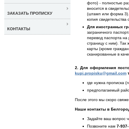
фото) - полностью раз
вносится в свидетель
ЗАКАЗАТЬ ПРОПИСКУ
(штамп или форма 3)
копия свидетельства 
Для иностранных гр
КОНТАКТЫ
заграничного паспорт
перевод паспорта на 
страницу с ним). Так
карты (кроме граждан
сканированные в кач
2. Для оформления пост
kupi.propisku@gmail.com
т
где нужна прописка (г
предполагаемый район
После этого мы скоро свяже
Наши контакты в Белгоро
Задайте ваш вопрос 
Позвоните нам
7-937